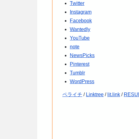
Twitter
Instagram
Facebook
Wantedly
YouTube
note
NewsPicks
Pinterest
Tumblr
WordPress
ペライチ
/
Linktree
/
lit.link
/
RESU