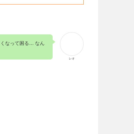
くなって困る… なん
レオ