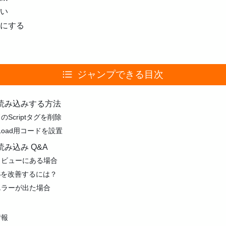
い
にする
ジャンプできる目次
読み込みする方法
ードのScriptタグを削除
azyLoad用コードを設置
み込み Q&A
トビューにある場合
Sを改善するには？
エラーが出た場合
情報