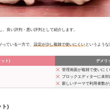
ら引用し、良い評判・悪い評判として紹介します。
がっている一方で、
設定が少し複雑で使いにくい
というような
ット)
デメリッ
管理画面が複雑で使いにく
ブロックエディターに未対
新しいテーマで利用者数が
ット)