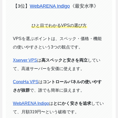
【3位】
WebARENA Indigo
《最安水準》
ひと目でわかるVPSの選び方
VPSを選ぶポイントは、スペック・価格・機能
の使いやすさという3つの観点です。
Xserver VPS
は
高スペックと安さを両立
してい
て、高速サーバーを安価に使えます。
ConoHa VPS
は
コントロールパネルの使いやす
さが抜群
で、誰でも簡単に扱えます。
WebARENA Indigo
は
とにかく安さを追求
してい
て、月額319円〜という破格です。