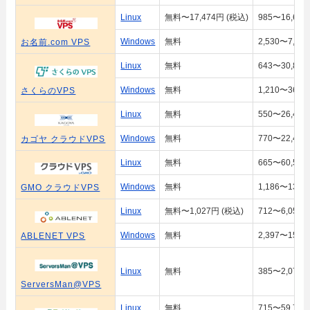
Linux
無料〜17,474円 (税込)
985〜16,636
Windows
無料
2,530〜7,25
お名前.com VPS
Linux
無料
643〜30,800
Windows
無料
1,210〜36,8
さくらのVPS
Linux
無料
550〜26,400
Windows
無料
770〜22,495
カゴヤ クラウドVPS
Linux
無料
665〜60,500
Windows
無料
1,186〜13,6
GMO クラウドVPS
Linux
無料〜1,027円 (税込)
712〜6,056円
Windows
無料
2,397〜15,3
ABLENET VPS
Linux
無料
385〜2,075
ServersMan@VPS
Linux
無料
715〜59,730