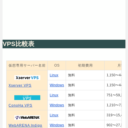
VPS比較表
仮想専用サーバー名前
OS
初期費用
月額
Linux
無料
1,150〜44,2
Windows
無料
1,150〜44,2
Xserver VPS
Linux
無料
751〜59,290
Windows
無料
1,210〜72,3
ConoHa VPS
Linux
無料
319〜15,400
Windows
無料
902〜27,390
WebARENA Indigo